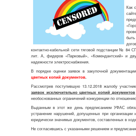
Как 
са
пре
«Гор
пров
быть
дого
контактно-кабельной сети тяговой подстанции № 84 СП
лит. А, фидеров «Парковый», «Комендантский» и 
надежности электроснабжения.
В порядке оценки заявок в закупочной документаци
цветных копий документов
.
Рассмотрев поступившую 13.12.2018 жалобу участник
заявок исключительно цветных копий документов
необоснованных ограничений конкуренции по отношению
Выданным в этот же день предписанием УФАС обязал
устранение нарушений, допущенных при организации и
юридически значимых документов, составленных в ход
Не согласившись с указанными решением и предписани