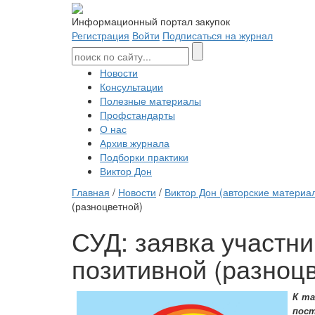
Информационный портал закупок
Регистрация
Войти
Подписаться на журнал
Новости
Консультации
Полезные материалы
Профстандарты
О нас
Архив журнала
Подборки практики
Виктор Дон
Главная
/
Новости
/
Виктор Дон (авторские материа
(разноцветной)
СУД: заявка участни
позитивной (разноц
К та
пост