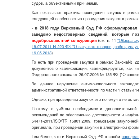
судов, а объективными причинами.
Как показывает практика проведения закупок в рамк
следующей особенностью проведения закупок в рамках
- в 2018 году Верховный Суд РФ сформулировал 
заведомо недостоверных сведений, которые по
недобросовестной конкуренции
(см. п. 11
"Обзора су
18.07.2011 N 223-ФЗ "О закупках товаров, работ, усл
16.05.2018
).
То есть при проведении закупки в рамках Закона№ 22
документов о квалификации, квалифицируется, как «и
Федерального закона от 26.07.2006 № 135-ФЗ ("О защите
За данное нарушение антимонопольного законода
административной ответственности по части 1 статьи 
Однако, при проведении закупок это почему-то не остан
Поэтому с учётом необходимости дополнительной 
рекомендаций по обеспечению достоверности и надёж
54471-2011/ISO/TR 15801:2009, требование закупочно
оригинала, при проведении закупки в электронной фор
Тем более, что и Верховный Суд РФ в своём
определе