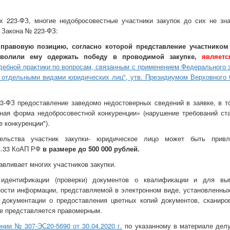
ах 223-ФЗ, многие недобросовестные участники закупок до сих не зн
 Закона № 223-ФЗ:
правовую позицию, согласно которой представление участником
зволили ему одержать победу в проводимой закупке,
являетс
дебной практики по вопросам, связанным с применением Федерального з
уг отдельными видами юридических лиц", утв. Президиумом Верховного
3-ФЗ предоставление заведомо недостоверных сведений в заявке, в т
ная форма недобросовестной конкуренции» (нарушение требований ста
 конкуренции").
тельства участник закупки- юридическое лицо может быть прив
14.33 КоАП РФ
в размере до 500 000 рублей.
авливает многих участников закупки.
идентификации (проверки) документов о квалификации и для вы
ности информации, представляемой в электронном виде, установленны
й документации о предоставления цветных копий документов, сканиро
ме представляется правомерным.
нии № 307-ЭС20-5690 от 30.04.2020 г.
по указанному в материале дел