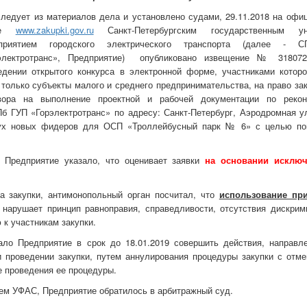
следует из материалов дела и установлено судами, 29.11.2018 на офи
йте
www.zakupki.gov.ru
Санкт-Петербургским государственным ун
дприятием городского электрического транспорта (далее - 
электротранс», Предприятие) опубликовано извещение № 31807
едении открытого конкурса в электронной форме, участниками которо
 только субъекты малого и среднего предпринимательства, на право за
вора на выполнение проектной и рабочей документации по рекон
б ГУП «Горэлектротранс» по адресу: Санкт-Петербург, Аэродромная ул.
двух новых фидеров для ОСП «Троллейбусный парк № 6» с целью п
и Предприятие указало, что оценивает заявки
на основании исключ
а закупки, антимонопольный орган посчитал, что
использование пр
нарушает принцип равноправия, справедливости, отсутствия дискрим
 к участникам закупки.
о Предприятие в срок до 18.01.2019 совершить действия, направл
 проведении закупки, путем аннулирования процедуры закупки с отме
е проведения ее процедуры.
ем УФАС, Предприятие обратилось в арбитражный суд.