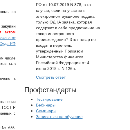
РФ от 10.07.2019 N 878, в то
случае, если на участие в
акомы со
электронном аукционе подана
только ОДНА заявка, которая
 закупки
содержит в себе предложение на
я актом
товар иностранного
акона от
происхождения? Этот товар не
 Суда РФ
входит в перечень,
утвержденный Приказом
Министерства финансов
ом числе
Российской Федерации от 4
тьи 14.8
июня 2018 г. N 126н.
Смотреть ответ
лечено к
Профстандарты
Тестирование
полнения
Вебинары
х ГОСТ Р
Семинары
ванных с
Записаться на обучение
у № А56-