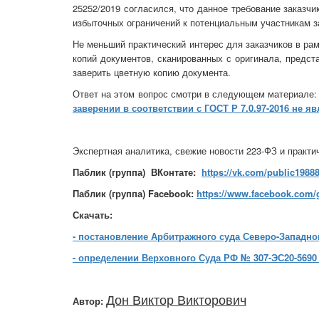
25252/2019 согласился, что данное требование заказч
избыточных ограничений к потенциальным участникам з
Не меньший практический интерес для заказчиков в ра
копий документов, сканированных с оригинала, предст
заверить цветную копию документа.
Ответ на этом вопрос смотри в следующем материале
заверении в соответствии с ГОСТ Р 7.0.97-2016 не 
Экспертная аналитика, свежие новости 223-ФЗ и практи
Паблик (группа) ВКонтате:
https://vk.com/public1988
Паблик (группа) Facebook:
https://www.facebook.com/
Скачать:
- постановление Арбитражного суда Северо-Западного 
- определении Верховного Суда РФ № 307-ЭС20-5690 о
Дон Виктор Викторович
Автор: