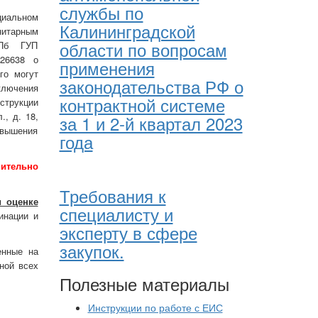
службы по
циальном
Калининградской
итарным
области по вопросам
СПб ГУП
226638 о
применения
го могут
законодательства РФ о
ключения
контрактной системе
струкции
, д. 18,
за 1 и 2-й квартал 2023
овышения
года
ительно
Требования к
и оценке
специалисту и
инации и
эксперту в сфере
закупок.
енные на
ной всех
Полезные материалы
Инструкции по работе с ЕИС