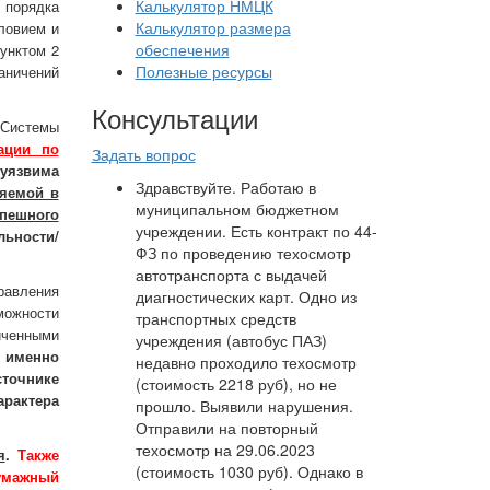
Калькулятор НМЦК
 порядка
Калькулятор размера
ловием и
обеспечения
пунктом 2
Полезные ресурсы
аничений
Консультации
 Системы
ации по
Задать вопрос
 уязвима
Здравствуйте. Работаю в
яемой в
муниципальном бюджетном
пешного
учреждении. Есть контракт по 44-
льности/
ФЗ по проведению техосмотр
автотранспорта с выдачей
равления
диагностических карт. Одно из
можности
транспортных средств
ниченными
учреждения (автобус ПАЗ)
ь именно
недавно проходило техосмотр
сточнике
(стоимость 2218 руб), но не
арактера
прошло. Выявили нарушения.
Отправили на повторный
техосмотр на 29.06.2023
я
.
Также
(стоимость 1030 руб). Однако в
умажный