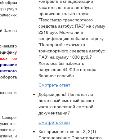
контракте в спецификации
ий образ
касательно этого автобуса
процедур
прописана только строка
фических
"Техосмотр транспортного
средства автобус ПАЗ" на сумму
ий Закона
2218 руб. Можно ли в
спецификацию добавить строку
"Повторный техосмотр
ючаемого
транспортного средства автобус
ецифику
ПАЗ" на сумму 1030 руб.?
сех ее
Хотелось бы избежать
ирование
нарушение 44-ФЗ и штрафа.
ветного
Заранее спасибо
ооборота
Смотреть ответ
ешения и
Добрый день! Является ли
локальный сметный расчет
частью проектной сметной
документации?
 Северо-
Смотреть ответ
ументов,
рностью,
Как применяются пп. 3, 3(1)
азчика и
Постановление Правительства