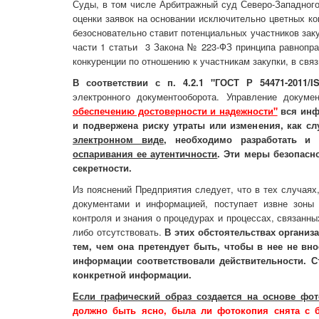
Суды, в том числе Арбитражный суд Северо-Западног
оценки заявок на основании исключительно цветных к
безосновательно ставит потенциальных участников зак
части 1 статьи 3 Закона № 223-ФЗ принципа равнопра
конкуренции по отношению к участникам закупки, в свя
В соответствии с п. 4.2.1 "ГОСТ Р 54471-2011/IS
электронного документооборота. Управление докум
обеспечению достоверности и надежности"
вся инф
и подвержена риску утраты или изменения, как сл
электронном виде
, необходимо разработать и
оспаривания ее аутентичности
. Эти меры безопасн
секретности.
Из пояснений Предприятия следует, что в тех случаях
документами и информацией, поступает извне зоны 
контроля и знания о процедурах и процессах, связанн
либо отсутствовать.
В этих обстоятельствах органи
тем, чем она претендует быть, чтобы в нее не в
информации соответствовали действительности. С
конкретной информации.
Если графический образ создается на основе фо
должно быть ясно, была ли фотокопия снята с 