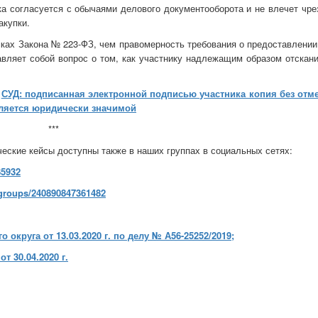
ика согласуется с обычаями делового документооборота и не влечет чр
акупки.
мках Закона № 223-ФЗ, чем правомерность требования о предоставлении
авляет собой вопрос о том, как участнику надлежащим образом отскани
:
СУД: подписанная электронной подписью участника копия без отме
является юридически значимой
***
ческие кейсы доступны также в наших группах в социальных сетях:
85932
groups/240890847361482
округа от 13.03.2020 г. по делу № А56-25252/2019;
т 30.04.2020 г.