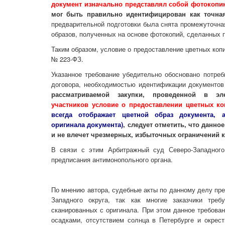
документ изначально представлял собой фотокопи
мог быть правильно идентифицирован как точна
предварительной подготовки была снята промежуточная
образов, полученных на основе фотокопий, сделанных 
Таким образом, условие о предоставление цветных коп
№ 223-ФЗ.
Указанное требование убедительно обосновано потреб
договора, необходимостью идентификации документов
рассматриваемой закупки, проведенной в э
участников условие о предоставлении цветных ко
всегда отображает цветной образ документа,
оригинала документа)
, следует отметить, что данн
и не влечет чрезмерных, избыточных ограничений 
В связи с этим Арбитражный суд Северо-Западног
предписания антимонопольного органа.
По мнению автора, судебные акты по данному делу пре
Западного округа, так как многие заказчики треб
сканированных с оригинала. При этом данное требов
осадками, отсутствием солнца в Петербурге и окрест