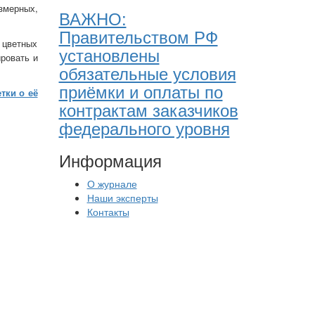
езмерных,
ВАЖНО:
Правительством РФ
 цветных
установлены
ровать и
обязательные условия
приёмки и оплаты по
тки о её
контрактам заказчиков
федерального уровня
Информация
О журнале
Наши эксперты
Контакты