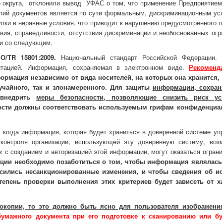
о округа, отклонили вывод УФАС о том, что применение Предприятием
опий документов является по сути формальным, дискриминационным ус
упки в неравные условия, что приводит к нарушению предусмотренного 
вия, справедливости, отсутствия дискриминации и необоснованных огр
зи со следующим.
O/TR 15801:2009.
Национальный стандарт Российской Федерации.
ентацией. Информация, сохраняемая в электронном виде.
Рекоменд
ормация независимо от вида носителей, на которых она хранится,
учайного, так и злонамеренного. Для защиты
и
нформации, сохран
 внедрить
меры безопасности, позволяющие снизить риск ус
ости должны соответствовать используемым грифам конфиденциа
, когда информация, которая будет храниться в доверенной системе уп
контроля организации, использующей эту доверенную систему, воз
ых с созданием и авторизацией этой информации, могут оказаться огра
зации необходимо позаботиться о том, чтобы информация являлас
носились несанкционированные изменения, и чтобы сведения об и
тепень проверки выполнения этих критериев будет зависеть от х
токопии, то это должно быть ясно для пользователя изображени
бумажного документа при его подготовке к сканированию или б