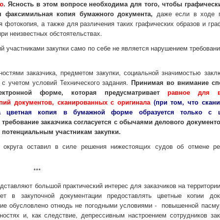
ю
. Ясность в этом вопросе необходима для того, чтобы графическ
я факсимильная копия бумажного документа,
даже если в ходе 
 фотокопия, а также для различения таких графических образов и гра
при неизвестных обстоятельствах.
ий участниками закупки само по себе не является нарушением требован
ностями заказчика, предметом закупки, социальной значимостью закл
 с учетом условий Технического задания.
Принимая во внимание сп
лектронной форме, которая предусматривает
равное для в
пий документов, сканированных с оригинала
(при том, что скан
 а цветная копия в бумажной форме образуется только с ц
ое требование заказчика согласуется с обычаями делового документ
к потенциальным участникам закупки.
о округа оставил в силе решения нижестоящих судов об отмене р
***
дставляют большой практический интерес для заказчиков на территории
ует в закупочной документации предоставлять цветные копии док
ание обусловлено отнюдь не погодными условиями - повышенной пасму
ностях и, как следствие, депрессивным настроением сотрудников зак