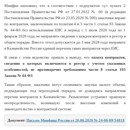
Минфин напомнил, что в соответствии с подпунктом «у» пункта 2
Постановления Правительства РФ от 27.01.2022 № 60 (в редакции
Постановления Правительства РФ от 23.05.2026 № 590) заказчики вправе
по контрактам, заключенным по пунктам 4 и 5 части 1 статьи 93 Закона
№ 44-ФЗ без использования ЕИС в период с 1 июля 2026 года по 1
февраля 2028 года, не направлять сведения о каждом контракте в реестр в
общем порядке. Вместо этого допускается до 1 мая 2028 года направить
в Казначейство России единый перечень таких контрактов через ЕИС.
В связи с этим ведомство пришло к выводу, что
оплата контрактов,
сведения о которых включаются в реестр с учетом указанных
особенностей, не противоречит требованиям части 8 статьи 103
Закона № 44-ФЗ
.
Таким образом, заказчики могут оплачивать закупки малого объема,
подпадающие под переходный порядок, не дожидаясь направления
перечня контрактов в Казначейство. Разъяснение устраняет правовую
неопределенность, возникшую после внесения изменений в
законодательство о контрактной системе.
Документ: 
Письмо Минфина России от 26.06.2026 № 24-06-09/54818