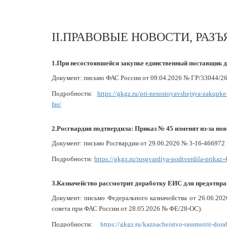
II.ПРАВОВЫЕ НОВОСТИ, РАЗ
1.При несостоявшейся закупке единственный поставщик 
Документ: письмо ФАС России от 09.04.2026 № ГР/33044/2
Подробности:
https://gkgz.ru/pri-nesostoyavshejsya-zakupk
fas/
2.Росгвардия подтвердила: Приказ № 45 изменят из-за нов
Документ: письмо Росгвардии от 29.06.2026 № 3-16-466972
Подробности:
https://gkgz.ru/rosgvardiya-podtverdila-prikaz
3.Казначейство рассмотрит доработку ЕИС для предотвр
Документ: письмо Федерального казначейства от 26.06.20
совета при ФАС России от 28.05.2026 № ФЕ/28-ОС).
Подробности:
https://gkgz.ru/kaznachejstvo-rassmotrit-d