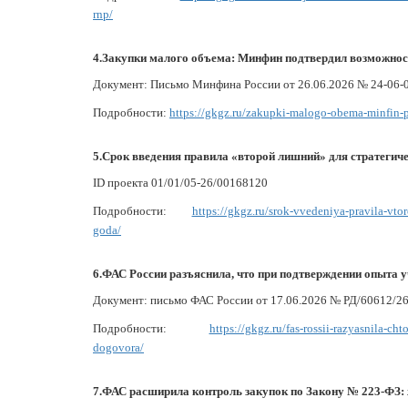
rnp/
4.Закупки малого объема: Минфин подтвердил возможност
Документ: Письмо Минфина России от 26.06.2026 № 24-06-
Подробности:
https://gkgz.ru/zakupki-malogo-obema-minfin-p
5.Срок введения правила «второй лишний» для стратегиче
ID проекта 01/01/05-26/00168120
Подробности:
https://gkgz.ru/srok-vvedeniya-pravila-vtor
goda/
6.ФАС России разъяснила, что при подтверждении опыта у
Документ: письмо ФАС России от 17.06.2026 № РД/60612/2
Подробности:
https://gkgz.ru/fas-rossii-razyasnila-c
dogovora/
7.ФАС расширила контроль закупок по Закону № 223-ФЗ: 