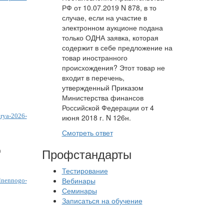
РФ от 10.07.2019 N 878, в то
случае, если на участие в
электронном аукционе подана
только ОДНА заявка, которая
содержит в себе предложение на
товар иностранного
происхождения? Этот товар не
входит в перечень,
утвержденный Приказом
Министерства финансов
Российской Федерации от 4
brya-2026-
июня 2018 г. N 126н.
Смотреть ответ
Профстандарты
а
Тестирование
Вебинары
olnennogo-
Семинары
Записаться на обучение