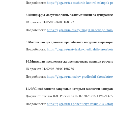
Подробности:
https://gkgz.ru/fas-rasshirila-kontrol-zakupok
8.Минцифры могут наделить полномочиями по централиз
ID проекта 01/05/06-26/00168822
Подробности:
https://gkgz.ru/mintsifry-mogut-nadelit-poln
9.Матвиенко предложила проработать введение моратори
Подробности:
https://gkgz.ru/matvienko-predlozhila-prorabo
10.Минздрав предложил скорректировать порядок расчет
ID проекта 01/02/06-26/00168759
Подробности:
https://gkgz.ru/minzdrav-predlozhil-skorrektir
11.ФАС: победителя закупки, с которым заключен контрак
Документ: письмо ФАС России от 02.07.2026 г № ГР/67937/
Подробности:
https://gkgz.ru/fas-pobeditelya-zakupki-s-ko