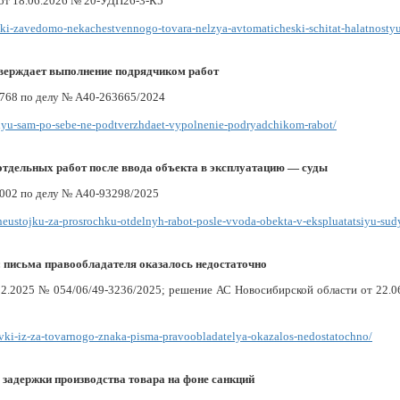
от 18.06.2026 № 20-УДП26-3-К5
mki-zavedomo-nekachestvennogo-tovara-nelzya-avtomaticheski-schitat-halatnosty
дтверждает выполнение подрядчиком работ
768 по делу № А40-263665/2024
siyu-sam-po-sebe-ne-podtverzhdaet-vypolnenie-podryadchikom-rabot/
 отдельных работ после ввода объекта в эксплуатацию — суды
002 по делу № А40-93298/2025
-neustojku-za-prosrochku-otdelnyh-rabot-posle-vvoda-obekta-v-ekspluatatsiyu-sud
а: письма правообладателя оказалось недостаточно
2.2025 № 054/06/49-3236/2025; решение АС Новосибирской области от 22.0
avki-iz-za-tovarnogo-znaka-pisma-pravoobladatelya-okazalos-nedostatochno/
 задержки производства товара на фоне санкций