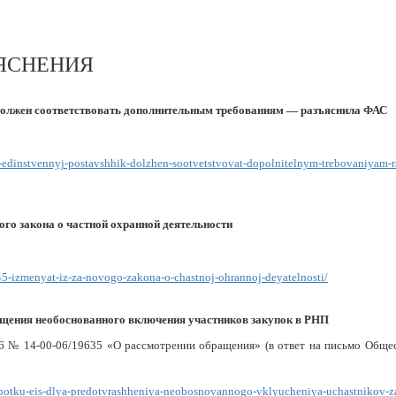
ЪЯСНЕНИЯ
должен соответствовать дополнительным требованиям — разъяснила ФАС
6
e-edinstvennyj-postavshhik-dolzhen-sootvetstvovat-dopolnitelnym-trebovaniyam-r
ого закона о частной охранной деятельности
-45-izmenyat-iz-za-novogo-zakona-o-chastnoj-ohrannoj-deyatelnosti/
ащения необоснованного включения участников закупок в РНП
26 № 14-00-06/19635 «О рассмотрении обращения» (в ответ на письмо Обще
orabotku-eis-dlya-predotvrashheniya-neobosnovannogo-vklyucheniya-uchastnikov-