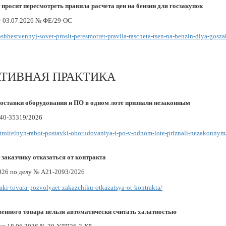
росит пересмотреть правила расчета цен на бензин для госзакупок
т 03.07.2026 № ФЕ/29-ОС
obshhestvennyj-sovet-prosit-peresmotret-pravila-rascheta-tsen-na-benzin-dlya-gosz
АТИВНАЯ ПРАКТИКА
поставки оборудования и ПО в одном лоте признали незаконным
А40-35319/2026
-stroitelnyh-rabot-postavki-oborudovaniya-i-po-v-odnom-lote-priznali-nezakonnym
 заказчику отказаться от контракта
026 по делу № А21-2093/2026
emki-tovara-pozvolyaet-zakazchiku-otkazatsya-ot-kontrakta/
венного товара нельзя автоматически считать халатностью