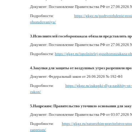
Документ: Постановление Правительства РФ от 27.06.2026 
Подробности:
https://gkgz.ru/podtverzhdenie-ros
oborudovaniyu/
3.Исполнителей гособоронзаказа обязали представлять 
Документ: Постановление Правительства РФ от 27.06.2026 
Подробности:
https://gkgz.ru/ispolnitelej-gosoboronzakaza-
4.Закупки для защиты от воздушных угроз разрешили про
Документ: Федеральный закон от 26.06.2026 № 192-ФЗ
Подробности:
https://gkgz.ru/zakupki-dlya-zashhity-o
zakon/
5.Нацрежим: Правительство уточнило основания для заку
Документ: Постановление Правительства РФ от 03.07.2026 
Подробности:
https://gkgz.ru/natsrezhim-pravitelstvo-ut
zapretom/