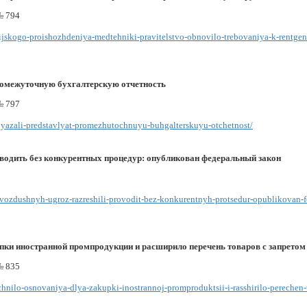
№ 794
sijskogo-proishozhdeniya-medtehniki-pravitelstvo-obnovilo-trebovaniya-k-rentg
промежуточную бухгалтерскую отчетность
№ 797
obyazali-predstavlyat-promezhutochnuyu-buhgalterskuyu-otchetnost/
водить без конкурентных процедур: опубликован федеральный закон
t-vozdushnyh-ugroz-razreshili-provodit-bez-konkurentnyh-protsedur-opublikovan-f
пки иностранной промпродукции и расширило перечень товаров с запретом
№ 835
ochnilo-osnovaniya-dlya-zakupki-inostrannoj-promproduktsii-i-rasshirilo-perechen-