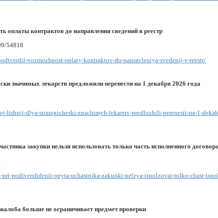
ь оплаты контрактов до направления сведений в реестр
09/54818
odtverdil-vozmozhnost-oplaty-kontraktov-do-napravleniya-svedenij-v-reestr/
ски значимых лекарств предложили перенести на 1 декабря 2026 года
oj-lishnij-dlya-strategicheski-znachimyh-lekarstv-predlozhili-perenesti-na-1-deka
частника закупки нельзя использовать только часть исполненного договор
6
hto-pri-podtverzhdenii-opyta-uchastnika-zakupki-nelzya-ispolzovat-tolko-chast-isp
жалоба больше не ограничивает предмет проверки