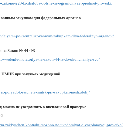
-po-zakonu-223-fz-zhaloba-bolshe-ne-ogranichivaet-predmet-proverki/
ованным закупкам для федеральных органов
omochiyami-po-tsentralizovannym-zakupkam-dlya-federalnyh-organov/
я на Закон № 44-ФЗ
tat-vvedenie-moratoriya-na-zakon-44-fz-do-okonchaniya-svo/
а НМЦК при закупках медизделий
ovat-poryadok-rascheta-nmtsk-pri-zakupkah-medizdelij/
т, можно не уведомлять о внеплановой проверке
26
torym-zaklyuchen-kontrakt-mozhno-ne-uvedomlyat-o-vneplanovoj-proverke/