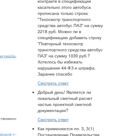
контракте в спецификации
касательно этого автобуса
прописана только строка
"Техосмотр транспортного
средства автобус ПАЗ" на сумму
2218 руб. Можно ли в
спецификацию добавить строку
"Повторный техосмотр
транспортного средства автобус
ПАЗ" на сумму 1030 руб.?
azyasnila-
Хотелось бы избежать
нарушение 44-ФЗ и штрафа.
Заранее спасибо
Смотреть ответ
Добрый день! Является ли
локальный сметный расчет
частью проектной сметной
документации?
ственного
Смотреть ответ
Как применяются пп. 3, 3(1)
Постановление Правительства
zakupok-v-