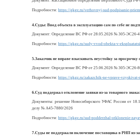
Документ: Кассационное определение Верховного Суда РФ 
Подробности:
https://gkgz.ru/verhovnyj-sud-podpisanie-prie
4.Суды: Ввод объекта в эксплуатацию сам по себе не по
Документ: Определение ВС РФ от 28.05.2026 № 305-ЭС26-4
Подробности:
https://gkgz.ru/sudy-vvod-obekta-v-ekspluatat
5.Заказчик не вправе взыскивать неустойку за просрочку
Документ: Определение ВС РФ от 25.06.2026 № 305-ЭС26-8
Подробности:
https://gkgz.ru/zakazchik-ne-vprave-vzyskivat
6.Суд поддержал отклонение заявки из-за товарного знак
Документы: решение Новосибирского УФАС России от 18.1
делу № А45-7880/2026
Подробности:
https://gkgz.ru/sud-podderzhal-otklonenie-zay
7.Суды не поддержали включение поставщика в РНП из-за