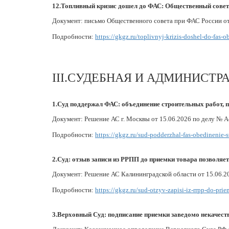
12.Топливный кризис дошел до ФАС: Общественный совет п
Документ: письмо Общественного совета при ФАС России о
Подробности:
https://gkgz.ru/toplivnyj-krizis-doshel-do-fas-
III.СУДЕБНАЯ И АДМИНИСТР
1.Суд поддержал ФАС: объединение строительных работ, 
Документ: Решение АС г. Москвы от 15.06.2026 по делу № 
Подробности:
https://gkgz.ru/sud-podderzhal-fas-obedinenie
2.Суд: отзыв записи из РРПП до приемки товара позволяет
Документ: Решение АС Калининградской области от 15.06.2
Подробности:
https://gkgz.ru/sud-otzyv-zapisi-iz-rrpp-do-pri
3.Верховный Суд: подписание приемки заведомо некачест