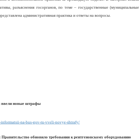
ативы, разъяснения госорганов, по теме – государственные (муниципальные
 представлена административная практика и ответы на вопросы.
ru ввели новые штрафы
-informatsii-na-bus-gov-ru-vveli-novye-shtrafy/
: Правительство обновило требования к рентгеновскому оборудованию