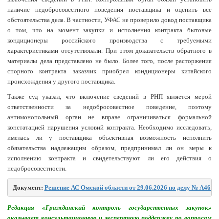
наличие недобросовестного поведения поставщика и оценить все
обстоятельства дела. В частности, УФАС не проверило довод поставщика
о том, что на момент закупки и исполнения контракта бытовые
кондиционеры российского производства с требуемыми
характеристиками отсутствовали. При этом доказательств обратного в
материалы дела представлено не было. Более того, после расторжения
спорного контракта заказчик приобрел кондиционеры китайского
происхождения у другого поставщика.
Также суд указал, что включение сведений в РНП является мерой
ответственности за недобросовестное поведение, поэтому
антимонопольный орган не вправе ограничиваться формальной
констатацией нарушения условий контракта. Необходимо исследовать,
имелась ли у поставщика объективная возможность исполнить
обязательства надлежащим образом, предпринимал ли он меры к
исполнению контракта и свидетельствуют ли его действия о
недобросовестности.
Документ: 
Решение АС Омской области от 29.06.2026 по делу № А46-2
Редакция «Гражданский контроль государственных закупок»
оказывает консультационную и экспертную поддержку по вопросам