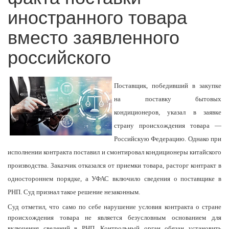
иностранного товара
вместо заявленного
российского
Поставщик, победивший в закупке
на поставку бытовых
кондиционеров, указал в заявке
страну происхождения товара —
Российскую Федерацию. Однако при
исполнении контракта поставил и смонтировал кондиционеры китайского
производства. Заказчик отказался от приемки товара, расторг контракт в
одностороннем порядке, а УФАС включило сведения о поставщике в
РНП. Суд признал такое решение незаконным.
Суд отметил, что само по себе нарушение условия контракта о стране
происхождения товара не является безусловным основанием для
включения сведений в РНП. Контрольный орган обязан установить