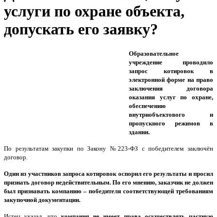
услуги по охране объекта,
допускать его заявку?
Образовательное
учреждение проводило
запрос котировок в
электронной форме на право
заключения договора
оказания услуг по охране,
обеспечению
внутриобъектового и
пропускного режимов в
здании.
По результатам закупки по Закону №223-ФЗ с победителем заключён
договор.
Один из участников запроса котировок оспорил его результаты и просил
признать договор недействительным. По его мнению, заказчик не должен
был признавать компанию – победителя соответствующей требованиям
закупочной документации.
Истец указал, что
компания не имеет права осуществлять частную